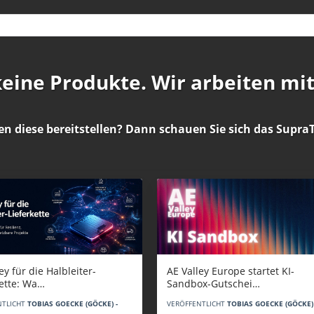
 keine Produkte. Wir arbeiten mi
en diese bereitstellen? Dann schauen Sie sich das
SupraT
AE Valley Europe startet KI-
ey für die Halbleiter-
Sandbox-Gutschei…
kette: Wa…
VERÖFFENTLICHT
TOBIAS GOECKE (GÖCKE) 
NTLICHT
TOBIAS GOECKE (GÖCKE) -