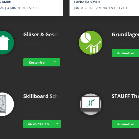
SUPRATIX GMBH
X GMBH
JUNI 8, 2026 | 2 MINUTEN LESEZEIT
2026 | 4 MINUTEN LESEZEIT
Gläser & Geschi…
Grundlage
holluakademie
holluakademie
Gläser- &
Grundlagen BWL
Geschirrreinigung
Kostenfrei
Servicemodul
Kostenfrei
Skillboard Schl…
STAUFF Th
Advanced Training
Advanced Trainin
Technologies GmbH
Technologies Gm
Skillboard Blended
Interactive e-lear
Learning: Hydrauliks…
from the "Hydrau
Ab 46,07 USD
Kostenfrei