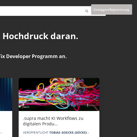
Einloggen/Registrierung
t Hochdruck daran.
ix Developer Programm
an.
.supra macht KI Workflows zu
digitalen Produ…
-
VERÖFFENTLICHT
TOBIAS GOECKE (GÖCKE) -