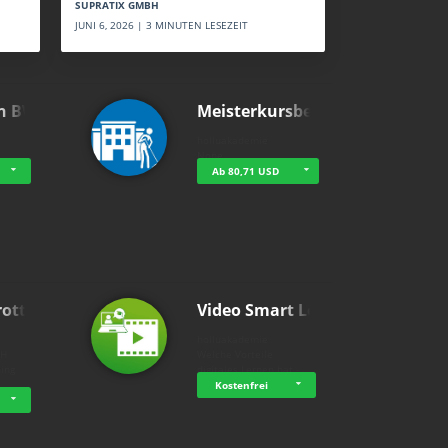
SUPRATIX GMBH
JUNI 6, 2026 | 3 MINUTEN LESEZEIT
n BWL
Meisterkursbegl…
holluakademie
None
Ab 80,71 USD
rottle…
Video Smart Lea…
g
holluakademie
bH
Welche Vorteile
ning
digitales Lernen hat - …
…
Kostenfrei