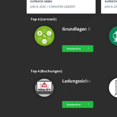
SUPRATI
SUPRATIX GMBH
JUNI 8, 
JUNI 8, 2026 | 3 MINUTEN LESEZEIT
Top 4 (Lernzeit)
Grundlagen Rein…
holluakademie
Grundlagenwissen im
Bereich Chemie und …
Kostenfrei
Top 4 (Buchungen)
Ladungssicherung
Advanced Training
Technologies GmbH
Ladungssicherung -
Rechtliche Grundlage…
Kostenfrei