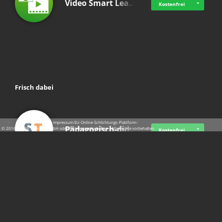
Video Smart Lea…
Kostenfrei
Frisch dabei
·
·
·
Datenschutz
·
Impressum
EU-Online-Schlichtungs-Plattform
·
Pädagogisch-did…
© 2016 - 2026 SupraTix GmbH oder Partnergesellschaften - Alle Rechte vorbehalten.
Kostenfrei
Mittelstand Dig…
Kostenfrei