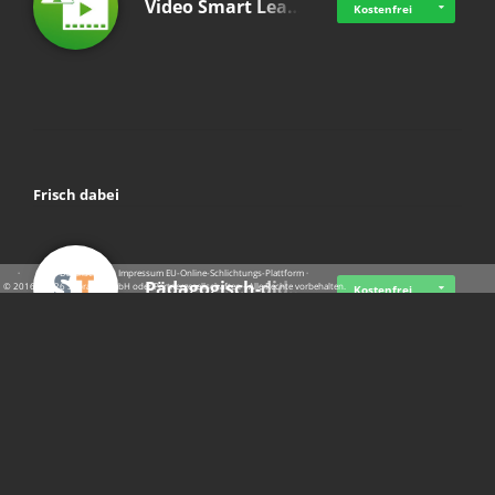
Video Smart Lea…
Kostenfrei
Frisch dabei
·
·
·
Datenschutz
·
Impressum
EU-Online-Schlichtungs-Plattform
·
Pädagogisch-did…
© 2016 - 2026 SupraTix GmbH oder Partnergesellschaften - Alle Rechte vorbehalten.
Kostenfrei
Mittelstand Dig…
Kostenfrei