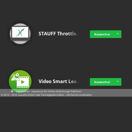
STAUFF Throttle…
Kostenfrei
Video Smart Lea…
Kostenfrei
·
·
·
Datenschutz
·
Impressum
EU-Online-Schlichtungs-Plattform
·
© 2016 - 2026 SupraTix GmbH oder Partnergesellschaften - Alle Rechte vorbehalten.
Frisch dabei