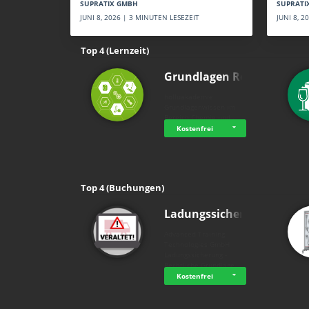
SUPRATI
SUPRATIX GMBH
JUNI 8, 
JUNI 8, 2026 | 3 MINUTEN LESEZEIT
Top 4 (Lernzeit)
Grundlagen Rein…
holluakademie
Grundlagenwissen im
Bereich Chemie und …
Kostenfrei
Top 4 (Buchungen)
Ladungssicherung
Advanced Training
Technologies GmbH
Ladungssicherung -
Rechtliche Grundlage…
Kostenfrei