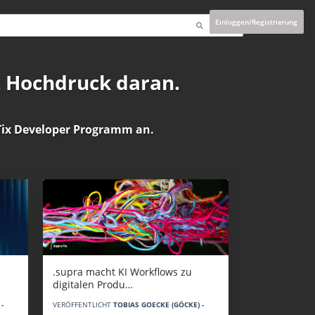
Einloggen/Registrierung
t Hochdruck daran.
ix Developer Programm
an.
.supra macht KI Workflows zu
digitalen Produ…
-
VERÖFFENTLICHT
TOBIAS GOECKE (GÖCKE) -