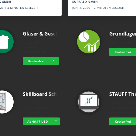
SUPRATIX GMBH
X GMBH
JUNI 8, 2026 | 2 MINUTEN LESEZEIT
2026 | 4 MINUTEN LESEZEIT
Gläser & Geschi…
Grundlage
holluakademie
holluakademie
Gläser- &
Grundlagen BWL
Geschirrreinigung
Kostenfrei
Servicemodul
Kostenfrei
Skillboard Schl…
STAUFF Th
Advanced Training
Advanced Trainin
Technologies GmbH
Technologies Gm
Skillboard Blended
Interactive e-lear
Learning: Hydrauliks…
from the "Hydrau
Ab 46,17 USD
Kostenfrei