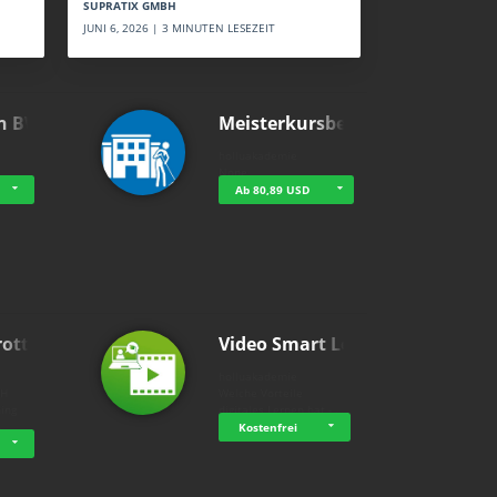
SUPRATIX GMBH
JUNI 6, 2026 | 3 MINUTEN LESEZEIT
n BWL
Meisterkursbegl…
holluakademie
None
Ab 80,89 USD
rottle…
Video Smart Lea…
g
holluakademie
bH
Welche Vorteile
ning
digitales Lernen hat - …
…
Kostenfrei