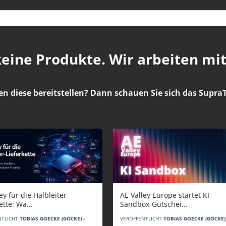
 keine Produkte. Wir arbeiten mi
en diese bereitstellen? Dann schauen Sie sich das
SupraT
AE Valley Europe startet KI-
ey für die Halbleiter-
Sandbox-Gutschei…
kette: Wa…
VERÖFFENTLICHT
TOBIAS GOECKE (GÖCKE) 
NTLICHT
TOBIAS GOECKE (GÖCKE) -