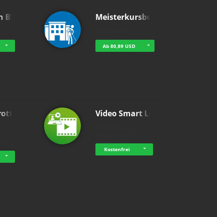
n BWL
Meisterkursbegl…
holluakademie
None
Ab 80,89 USD
rottle…
Video Smart Lea…
g
holluakademie
bH
Welche Vorteile
ning
digitales Lernen hat - …
…
Kostenfrei