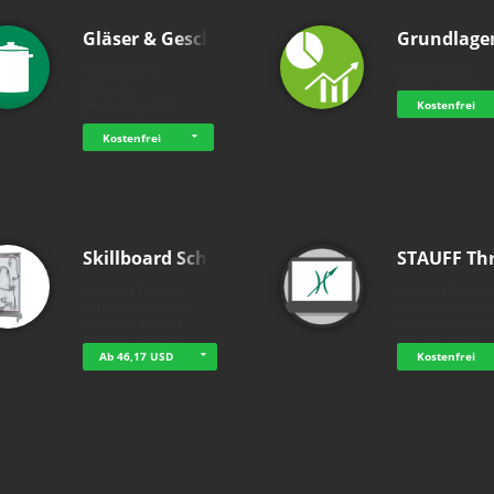
Gläser & Geschi…
Grundlage
holluakademie
holluakademie
Gläser- &
Grundlagen BWL
Geschirrreinigung
Kostenfrei
Servicemodul
Kostenfrei
Skillboard Schl…
STAUFF Th
Advanced Training
Advanced Trainin
Technologies GmbH
Technologies Gm
Skillboard Blended
Interactive e-lear
Learning: Hydrauliks…
from the "Hydrau
Ab 46,17 USD
Kostenfrei