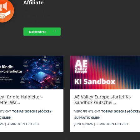
Affiliate
SupraTix GmbH
Profitieren Sie von
unserer innovativen…
☆
☆
☆
☆
☆
(0 Bewertungen)
Kostenfrei
AE Valley Europe startet KI-
ey für die Halbleiter-
Sandbox-Gutschei…
kette: Wa…
VERÖFFENTLICHT
TOBIAS GOECKE (GÖCKE) 
NTLICHT
TOBIAS GOECKE (GÖCKE) -
SUPRATIX GMBH
X GMBH
JUNI 8, 2026 | 2 MINUTEN LESEZEIT
2026 | 4 MINUTEN LESEZEIT