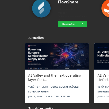
FlowShare
miraminds GmbH
Mit der
Dokumentationssoftware
FlowShar…
Kostenfrei
Aktuelles
AE Vall
AE Valley and the next operating
Liefer
layer for t…
VERÖFFE
VERÖFFENTLICHT
TOBIAS GOECKE (GÖCKE) -
SUPRATI
SUPRATIX GMBH
JUNI 8, 
JUNI 8, 2026 | 3 MINUTEN LESEZEIT
Top 4 (Lernzeit)