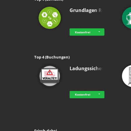
Grundlagen Rein…
holluakademie
Grundlagenwissen im
Bereich Chemie und …
Kostenfrei
Top 4 (Buchungen)
Ladungssicherung
Advanced Training
Technologies GmbH
Ladungssicherung -
Rechtliche Grundlage…
Kostenfrei
Frisch dabei