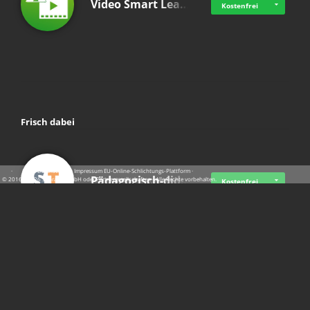
Video Smart Lea…
Kostenfrei
Frisch dabei
·
·
·
Datenschutz
·
Impressum
EU-Online-Schlichtungs-Plattform
·
Pädagogisch-did…
© 2016 - 2026 SupraTix GmbH oder Partnergesellschaften - Alle Rechte vorbehalten.
Kostenfrei
Mittelstand Dig…
Kostenfrei