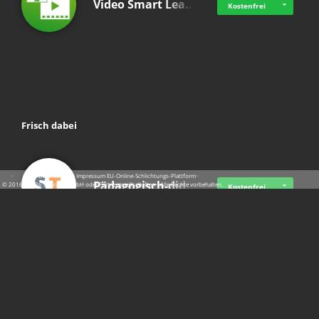
Video Smart Lea…
Kostenfrei
Frisch dabei
·
·
·
Datenschutz
·
Impressum
EU-Online-Schlichtungs-Plattform
·
Pädagogisch-did…
© 2016 - 2026 SupraTix GmbH oder Partnergesellschaften - Alle Rechte vorbehalten.
Kostenfrei
Mittelstand Dig…
Kostenfrei