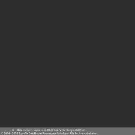
·
·
·
Datenschutz
·
Impressum
EU-Online-Schlichtungs-Plattform
·
© 2016 - 2026 SupraTix GmbH oder Partnergesellschaften - Alle Rechte vorbehalten.