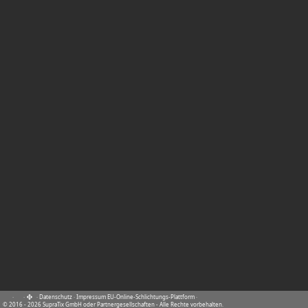
·
·
·
Datenschutz
·
Impressum
EU-Online-Schlichtungs-Plattform
·
© 2016 - 2026 SupraTix GmbH oder Partnergesellschaften - Alle Rechte vorbehalten.