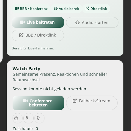
BBB / Konferenz
Audio bereit
Direktlink
Live beitreten
Audio starten
BBB / Direktlink
Bereit für Live-Teilnahme.
Watch-Party
Gemeinsame Präsenz, Reaktionen und schneller
Raumwechsel.
Session konnte nicht geladen werden.
Conference
Fallback-Stream
beitreten
Zuschauer: 0