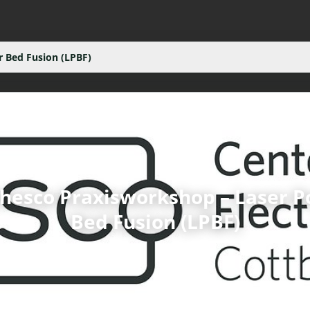
 Bed Fusion (LPBF)
hesco Praxisworkshop – Laser 
Bed Fusion (LPBF)