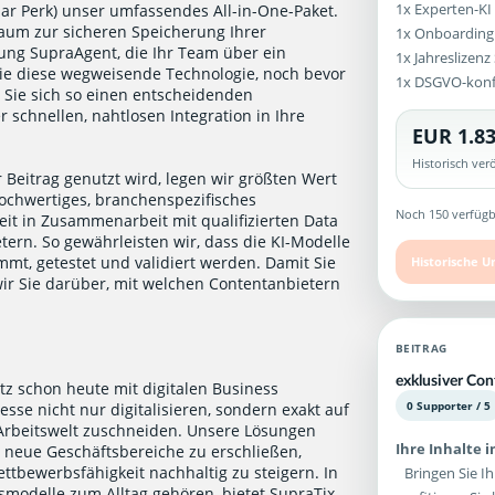
1x Experten-KI
ular Perk) unser umfassendes All-in-One-Paket.
aum zur sicheren Speicherung Ihrer
1x Onboarding
g SupraAgent, die Ihr Team über ein
1x Jahreslizen
Sie diese wegweisende Technologie, noch bevor
1x DSGVO-kon
n Sie sich so einen entscheidenden
 schnellen, nahtlosen Integration in Ihre
EUR 1.83
Historisch ve
 Beitrag genutzt wird, legen wir größten Wert
ochwertiges, branchenspezifisches
Noch 150 verfügb
it in Zusammenarbeit mit qualifizierten Data
ern. So gewährleisten wir, dass die KI-Modelle
mt, getestet und validiert werden. Damit Sie
Historische U
wir Sie darüber, mit welchen Contentanbietern
.
BEITRAG
exklusiver Con
tz schon heute mit digitalen Business
0 Supporter / 5
sse nicht nur digitalisieren, sondern exakt auf
 Arbeitswelt zuschneiden. Unsere Lösungen
Ihre Inhalte 
 neue Geschäftsbereiche zu erschließen,
ttbewerbsfähigkeit nachhaltig zu steigern. In
Bringen Sie Ih
itsmodelle zum Alltag gehören, bietet SupraTix