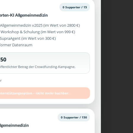
0 Supporter / 15
erten-KI Allgemeinmedizin
 Allgemeinmedizin v2025 (im Wert von 2800 €)
 Workshop & Schulung (im Wert von 999 €)
z SupraAgent (im Wert von 300 €)
former Datenraum
,50
röffentlichter Betrag der Crowdfunding-Kampagne.
r
nterstützungsoption – nicht mehr buchbar.
0 Supporter / 150
llgemeinmedizin