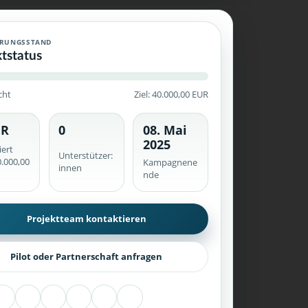
Crowdfunding-Kampagne mit historischem Finanzierungsstand, verö
ERUNGSSTAND
ktstatus
cht
Ziel: 40.000,00 EUR
UR
0
08. Mai
he werden serverseitig geprüft.
2025
iert
Unterstützer:
.000,00
Kampagnene
innen
nde
Projektteam kontaktieren
Pilot oder Partnerschaft anfragen