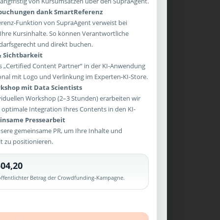
e langfristig von Kursumsätzen über den SupraAgent.
sbuchungen dank SmartReferenz
enz-Funktion von SupraAgent verweist bei
Ihre Kursinhalte. So können Verantwortliche
arfsgerecht und direkt buchen.
 Sichtbarkeit
 „Certified Content Partner“ in der KI-Anwendung
onal mit Logo und Verlinkung im Experten-KI-Store.
kshop mit Data Scientists
iduellen Workshop (2–3 Stunden) erarbeiten wir
optimale Integration Ihres Contents in den KI-
nsame Pressearbeit
sere gemeinsame PR, um Ihre Inhalte und
lt zu positionieren.
04,20
röffentlichter Betrag der Crowdfunding-Kampagne.