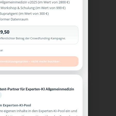
 Allgemeinmedizin v2025 (im Wert von 2800 €)
 Workshop & Schulung (im Wert von 999 €)
z SupraAgent (im Wert von 300 €)
former Datenraum
9,50
röffentlichter Betrag der Crowdfunding-Kampagne.
ar
nterstützungsoption – nicht mehr buchbar.
tent-Partner für Experten-KI Allgemeinmedizin
im Experten-KI-Pool
re eigenen Inhalte in den Experten-KI-Pool ein und