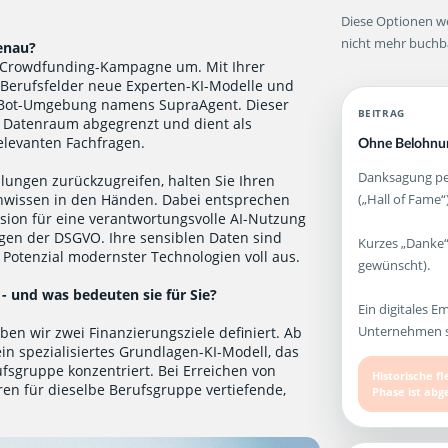
Diese Optionen we
nicht mehr buchb
enau?
B-Crowdfunding-Kampagne um. Mit Ihrer
 Berufsfelder neue Experten-KI-Modelle und
atBot-Umgebung namens SupraAgent. Dieser
BEITRAG
a Datenraum abgegrenzt und dient als
relevanten Fachfragen.
Ohne Belohnun
Danksagung per
lungen zurückzugreifen, halten Sie Ihren
(„Hall of Fame“)
enwissen in den Händen. Dabei entsprechen
sion für eine verantwortungsvolle AI-Nutzung
ngen der DSGVO. Ihre sensiblen Daten sind
Kurzes „Danke“
 Potenzial modernster Technologien voll aus.
gewünscht).
 - und was bedeuten sie für Sie?
Ein digitales E
Unternehmen st
en wir zwei Finanzierungsziele definiert. Ab
ein spezialisiertes Grundlagen-KI-Modell, das
fsgruppe konzentriert. Bei Erreichen von
Historische f
ren für dieselbe Berufsgruppe vertiefende,
Phase ist abg