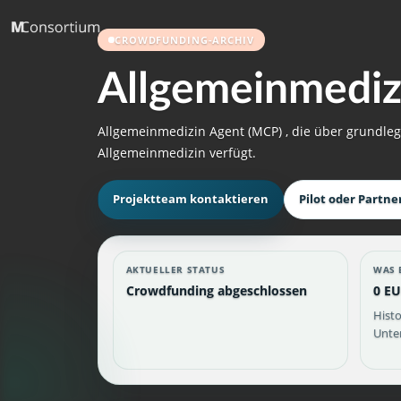
CROWDFUNDING-ARCHIV
Allgemeinmediz
Allgemeinmedizin Agent (MCP) , die über grundl
Allgemeinmedizin verfügt.
Projektteam kontaktieren
Pilot oder Partne
AKTUELLER STATUS
WAS 
Crowdfunding abgeschlossen
0 EU
Histo
Unter