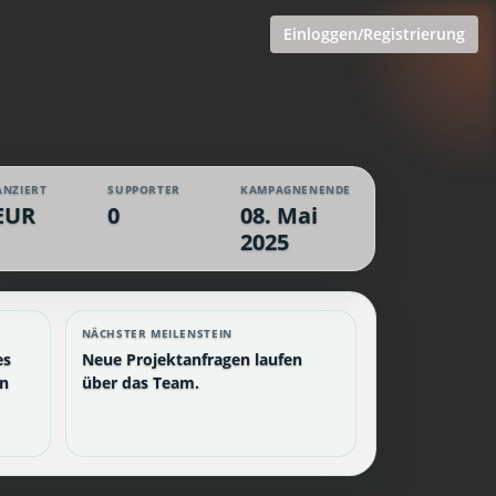
Einloggen/Registrierung
ANZIERT
SUPPORTER
KAMPAGNENENDE
EUR
0
08. Mai
2025
NÄCHSTER MEILENSTEIN
es
Neue Projektanfragen laufen
en
über das Team.