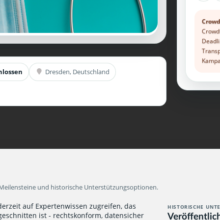
Crowd
Crowdf
Deadli
Transp
Kampag
hlossen
Dresden, Deutschland
Meilensteine und historische Unterstützungsoptionen.
ederzeit auf Expertenwissen zugreifen, das
HISTORISCHE UNT
Veröffentlic
geschnitten ist - rechtskonform, datensicher