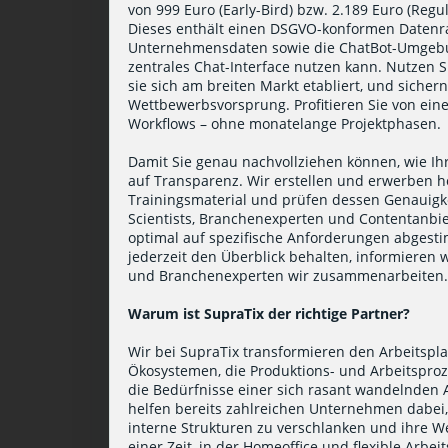
von 999 Euro (Early-Bird) bzw. 2.189 Euro (Reg
Dieses enthält einen DSGVO-konformen Datenr
Unternehmensdaten sowie die ChatBot-Umgebun
zentrales Chat-Interface nutzen kann. Nutzen 
sie sich am breiten Markt etabliert, und sicher
Wettbewerbsvorsprung. Profitieren Sie von einer
Workflows – ohne monatelange Projektphasen.
Damit Sie genau nachvollziehen können, wie Ihr
auf Transparenz. Wir erstellen und erwerben h
Trainingsmaterial und prüfen dessen Genauigke
Scientists, Branchenexperten und Contentanbiet
optimal auf spezifische Anforderungen abgestim
jederzeit den Überblick behalten, informieren 
und Branchenexperten wir zusammenarbeiten
Warum ist SupraTix der richtige Partner?
Wir bei SupraTix transformieren den Arbeitspla
Ökosystemen, die Produktions- und Arbeitsproze
die Bedürfnisse einer sich rasant wandelnden
helfen bereits zahlreichen Unternehmen dabei,
interne Strukturen zu verschlanken und ihre We
einer Zeit, in der Homeoffice und flexible Arbe