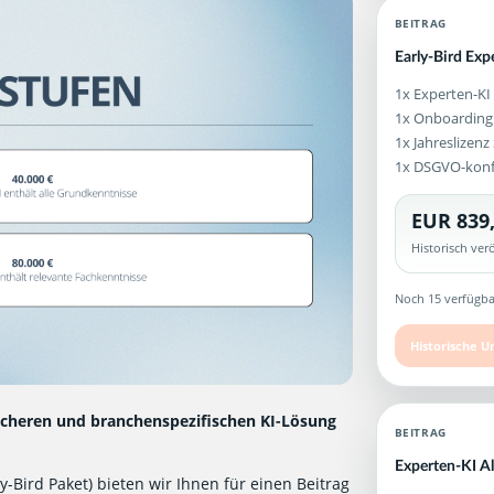
BEITRAG
Early-Bird Exp
1x Experten-KI
1x Onboarding
1x Jahreslizen
1x DSGVO-kon
EUR 839
Historisch ve
Noch 15 verfügba
Historische U
icheren und branchenspezifischen KI-Lösung
BEITRAG
Experten-KI A
-Bird Paket) bieten wir Ihnen für einen Beitrag