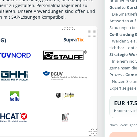
profitieren Si
ient zu gestalten, Personalmanagement zu
Gezielte Kur
ganisieren. Unsere Anwendungen sind offen und
Die SmartRefer
ch mit SAP-Lösungen kompatibel.
Antworten auf 
Schulungen bed
Co-Branding &
Werden Sie als
sichtbar – opti
Strategie-Wor
In einem indiv
gemeinsam die 
Prozess.
Gemei
Nutzen Sie un
Expertise gezie
EUR 17.5
Historisch ve
Noch 5 verfügbar