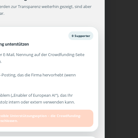
rden zur Transparenz weiterhin gezeigt, sind aber
ar.
0 Supporter
g unterstützen
 E-Mail, Nennung auf der Crowdfunding-Seite
.
-Posting, das die Firma hervorhebt (wenn
mblem („Enabler of European AI“), das Ihr
olz intern oder extern verwenden kann.
lexible Unterstützungsoption – die Crowdfunding-
eschlossen.