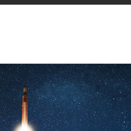
er B2B-Crowdfunding Kampagne: 
und effizienteren Wissenstransf
rnschier
,
SupraTix GmbH
(1 Jahr, 6 Monate her aktualisiert)