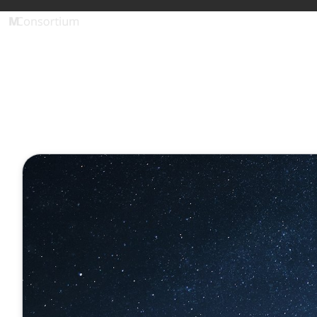
Wasserstoff Agent (MCP)
1 Minute
Start unser
Fachwissen 
Februar 03, 2025
Veröffentlicht von
Eva He