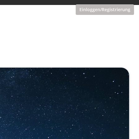
Einloggen/Registrierung
Experten-KI für fundiertes
er