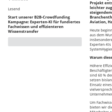
Projekt ent
leichter z
Lesend
steigendem
Start unserer B2B-Crowdfunding
Branchenth
Kampagne: Experten-KI für fundiertes
Aviation, H
Fachwissen und effizienteren
Heute beginn
Wissenstransfer
aus dem Wuns
insbesondere
Experten-KIs
SystemHygien
Warum dieses
Höhere Effizi
Beschäftigte
sind 60 % der
setzen bisla
Einsatz eines
vielversprec
Unternehmen 
Um Fachwisse
bieten wir d
Mitarbeiter 