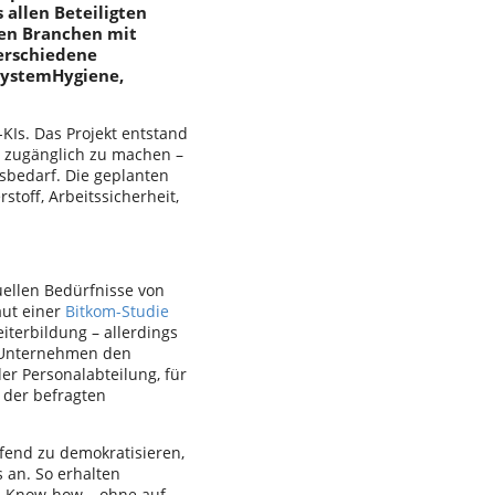
 allen Beteiligten
den Branchen mit
erschiedene
SystemHygiene,
KIs. Das Projekt entstand
r zugänglich zu machen –
bedarf. Die geplanten
off, Arbeitssicherheit,
duellen Bedürfnisse von
aut einer
Bitkom-Studie
iterbildung – allerdings
r Unternehmen den
er Personalabteilung, für
 der befragten
fend zu demokratisieren,
 an. So erhalten
es Know-how – ohne auf