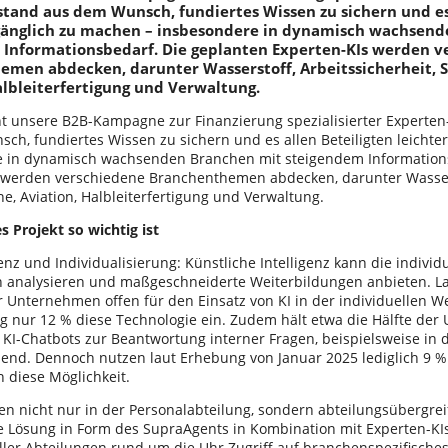
stand aus dem Wunsch, fundiertes Wissen zu sichern und es
ugänglich zu machen – insbesondere in dynamisch wachsen
 Informationsbedarf. Die geplanten Experten-KIs werden v
emen abdecken, darunter Wasserstoff, Arbeitssicherheit, 
albleiterfertigung und Verwaltung.
t unsere B2B-Kampagne zur Finanzierung spezialisierter Experten-
ch, fundiertes Wissen zu sichern und es allen Beteiligten leichte
 in dynamisch wachsenden Branchen mit steigendem Informations
 werden verschiedene Branchenthemen abdecken, darunter Wasserst
e, Aviation, Halbleiterfertigung und Verwaltung.
 Projekt so wichtig ist
enz und Individualisierung: Künstliche Intelligenz kann die indivi
n analysieren und maßgeschneiderte Weiterbildungen anbieten. L
 Unternehmen offen für den Einsatz von KI in der individuellen We
ng nur 12 % diese Technologie ein. Zudem hält etwa die Hälfte de
 KI-Chatbots zur Beantwortung interner Fragen, beispielsweise in d
hend. Dennoch nutzen laut Erhebung von Januar 2025 lediglich 9 %
diese Möglichkeit.
n nicht nur in der Personalabteilung, sondern abteilungsübergrei
ie Lösung in Form des SupraAgents in Kombination mit Experten-KIs
aller Abteilungen rund um die Uhr Zugriff auf branchenspezifisch