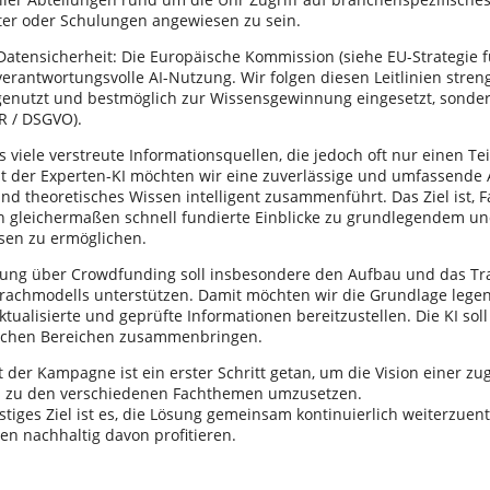
ter oder Schulungen angewiesen zu sein.
atensicherheit: Die Europäische Kommission (siehe EU-Strategie fü
verantwortungsvolle AI-Nutzung. Wir folgen diesen Leitlinien stren
genutzt und bestmöglich zur Wissensgewinnung eingesetzt, sonder
R / DSGVO).
es viele verstreute Informationsquellen, die jedoch oft nur einen T
t der Experten-KI möchten wir eine zuverlässige und umfassende An
und theoretisches Wissen intelligent zusammenführt. Das Ziel ist, 
en gleichermaßen schnell fundierte Einblicke zu grundlegendem un
sen zu ermöglichen.
rung über Crowdfunding soll insbesondere den Aufbau und das Tr
rachmodells unterstützen. Damit möchten wir die Grundlage legen
ktualisierte und geprüfte Informationen bereitzustellen. Die KI so
lichen Bereichen zusammenbringen.
 der Kampagne ist ein erster Schritt getan, um die Vision einer z
s zu den verschiedenen Fachthemen umzusetzen.
stiges Ziel ist es, die Lösung gemeinsam kontinuierlich weiterzuent
n nachhaltig davon profitieren.