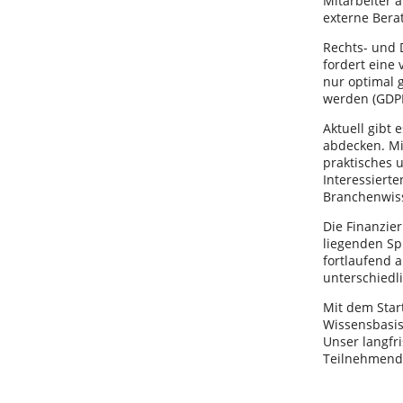
Mitarbeiter 
externe Bera
Rechts- und D
fordert eine 
nur optimal 
werden (GDP
Aktuell gibt 
abdecken. Mi
praktisches 
Interessiert
Branchenwis
Die Finanzie
liegenden Sp
fortlaufend a
unterschied
Mit dem Start
Wissensbasi
Unser langfri
Teilnehmende