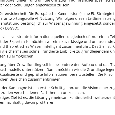
aller Abteilungen rund um die Uhr Zugriff auf branchenspezifisch
ter oder Schulungen angewiesen zu sein.
atensicherheit: Die Europäische Kommission (siehe EU-Strategie fü
verantwortungsvolle AI-Nutzung. Wir folgen diesen Leitlinien stren
genutzt und bestmöglich zur Wissensgewinnung eingesetzt, sonder
R / DSGVO).
es viele verstreute Informationsquellen, die jedoch oft nur einen T
t der Experten-KI möchten wir eine zuverlässige und umfassende An
und theoretisches Wissen intelligent zusammenführt. Das Ziel ist, 
en gleichermaßen schnell fundierte Einblicke zu grundlegendem un
sen zu ermöglichen.
rung über Crowdfunding soll insbesondere den Aufbau und das Tr
rachmodells unterstützen. Damit möchten wir die Grundlage legen
ktualisierte und geprüfte Informationen bereitzustellen. Die KI so
lichen Bereichen zusammenbringen.
 der Kampagne ist ein erster Schritt getan, um die Vision einer z
s zu den verschiedenen Fachthemen umzusetzen.
stiges Ziel ist es, die Lösung gemeinsam kontinuierlich weiterzuent
n nachhaltig davon profitieren.