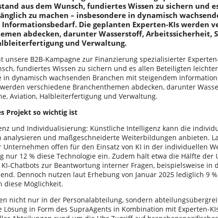
stand aus dem Wunsch, fundiertes Wissen zu sichern und es
ugänglich zu machen – insbesondere in dynamisch wachsen
 Informationsbedarf. Die geplanten Experten-KIs werden v
emen abdecken, darunter Wasserstoff, Arbeitssicherheit, 
albleiterfertigung und Verwaltung.
t unsere B2B-Kampagne zur Finanzierung spezialisierter Experten-
ch, fundiertes Wissen zu sichern und es allen Beteiligten leichte
 in dynamisch wachsenden Branchen mit steigendem Informations
 werden verschiedene Branchenthemen abdecken, darunter Wasserst
e, Aviation, Halbleiterfertigung und Verwaltung.
 Projekt so wichtig ist
enz und Individualisierung: Künstliche Intelligenz kann die indivi
n analysieren und maßgeschneiderte Weiterbildungen anbieten. L
 Unternehmen offen für den Einsatz von KI in der individuellen We
ng nur 12 % diese Technologie ein. Zudem hält etwa die Hälfte de
 KI-Chatbots zur Beantwortung interner Fragen, beispielsweise in d
hend. Dennoch nutzen laut Erhebung von Januar 2025 lediglich 9 %
diese Möglichkeit.
n nicht nur in der Personalabteilung, sondern abteilungsübergrei
ie Lösung in Form des SupraAgents in Kombination mit Experten-KIs