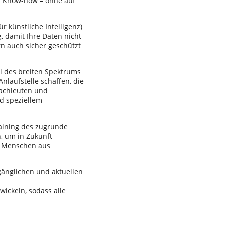
es Know-how – ohne auf
r künstliche Intelligenz)
g, damit Ihre Daten nicht
n auch sicher geschützt
eil des breiten Spektrums
laufstelle schaffen, die
Fachleuten und
d speziellem
aining des zugrunde
, um in Zukunft
ll Menschen aus
ugänglichen und aktuellen
wickeln, sodass alle