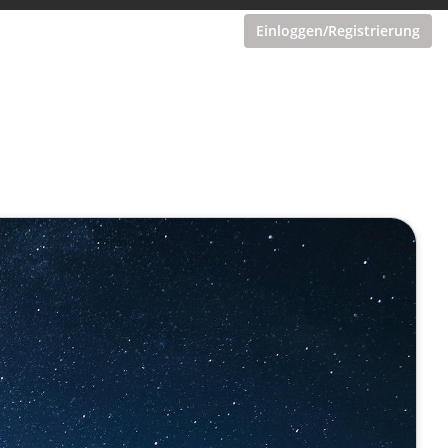
Einloggen/Registrierung
Experten-KI für fundiertes
er