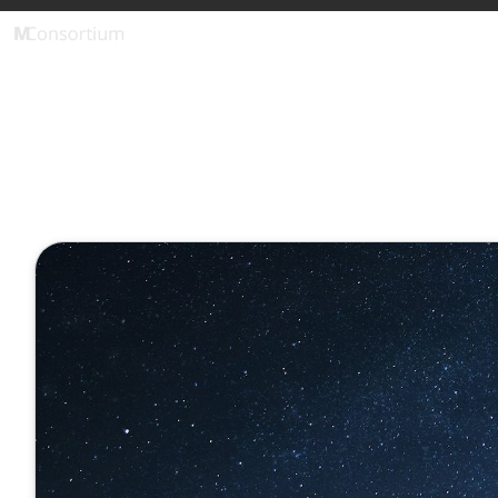
Verwaltungsagent (MCP)
1 Minute
Start unser
Fachwissen 
Februar 03, 2025
Veröffentlicht von
Eva He