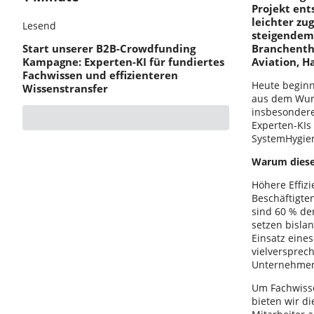
Projekt ent
leichter z
Lesend
steigendem
Start unserer B2B-Crowdfunding
Branchenth
Kampagne: Experten-KI für fundiertes
Aviation, H
Fachwissen und effizienteren
Heute beginn
Wissenstransfer
aus dem Wuns
insbesondere
Experten-KIs
SystemHygien
Warum dieses
Höhere Effizi
Beschäftigte
sind 60 % der
setzen bisla
Einsatz eines
vielversprec
Unternehmen 
Um Fachwisse
bieten wir d