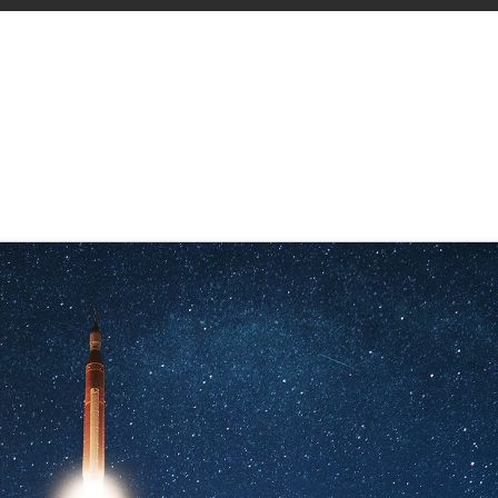
er B2B-Crowdfunding Kampagne: 
und effizienteren Wissenstransf
rnschier
,
SupraTix GmbH
(1 Jahr, 6 Monate her aktualisiert)