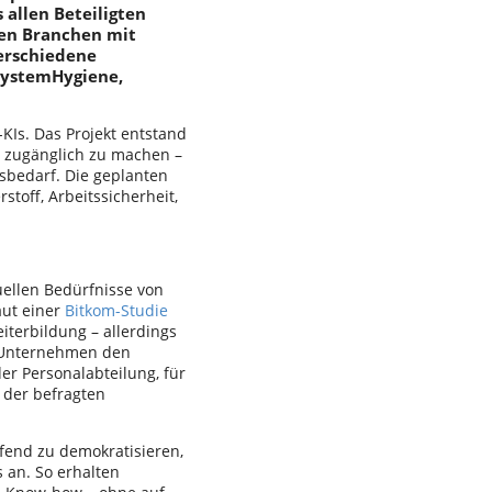
 allen Beteiligten
den Branchen mit
erschiedene
SystemHygiene,
KIs. Das Projekt entstand
r zugänglich zu machen –
bedarf. Die geplanten
off, Arbeitssicherheit,
duellen Bedürfnisse von
aut einer
Bitkom-Studie
iterbildung – allerdings
r Unternehmen den
er Personalabteilung, für
 der befragten
fend zu demokratisieren,
 an. So erhalten