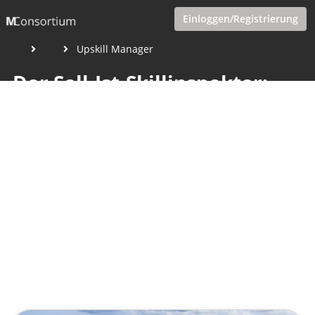
Einloggen/Registrierung
Upskill Manager
Der Soll-Ist-Skillinspektor:
Wie der KI-basierte Upskill-
Manager beim Schließen von
Kompetenzlücken
unterstützt
Veröffentlicht von
Tobias Goecke
,
SupraTix GmbH
(2 Jahre,
2 Monate her aktualisiert)
1 Minute
Mai 23, 2024