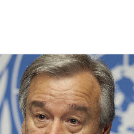
 ist ein enorm wichtiges Elemen
 Goecke
,
SupraTix GmbH
(1 Jahr, 8 Monate her aktualisiert)