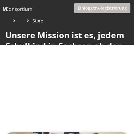
Einloggen/Registrierung
Store
Unsere Mission ist es, jedem
Schulkind in Sachsen ab der
3. Klasse einen kreativen
Zugang zur digitalen Welt zu
ermöglichen.
Veröffentlicht von
Tobias Goecke
,
SupraTix GmbH
(2 Jahre,
4 Monate her aktualisiert)
1 Minute
März 21, 2024