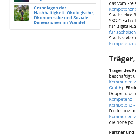
das vom Freis
Grundlagen der
Kompetenzne
Nachhaltigkeit: Ökologische,
Staatssekret
Ökonomische und Soziale
SSG-Geschäft
Dimensionen im Wandel
für
Digital-L
für sächsis
Staatsregieru
Kompetenzne
Träger,
Träger des P
beschäftigt 
Kommunen wä
GmbH
).
Förd
Doppelhaushal
Kompetenz – 
Kompetenz – 
Förderung mit
Kommunen wä
die hohe poli
Partner und B