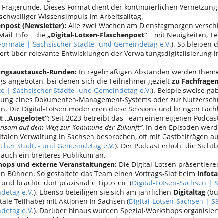
 Fragerunde. Dieses Format dient der kontinuierlichen Vernetzung
schwelliger Wissensimpuls im Arbeitsalltag.
enpost (Newsletter):
Alle zwei Wochen am Dienstagmorgen verschic
Mail-Info – die
„Digital-Lotsen-Flaschenpost“
– mit Neuigkeiten, T
Formate | Sächsischer Städte- und Gemeindetag e.V.
). So bleiben
ert über relevante Entwicklungen der Verwaltungsdigitalisierung 
.
ungsaustausch-Runden:
In regelmäßigen Abständen werden themen
gs angeboten, bei denen sich die Teilnehmer gezielt
zu Fachfrage
e | Sächsischer Städte- und Gemeindetag e.V.
). Beispielsweise g
rung eines Dokumenten-Management-Systems oder zur Nutzerschu
en. Die Digital-Lotsen moderieren diese Sessions und bringen Fac
t „Ausgelotet“:
Seit 2023 betreibt das Team einen eigenen Podcas
insam auf dem Weg zur Kommune der Zukunft“
. In den Episoden wer
gitalen Verwaltung in Sachsen besprochen, oft mit Gastbeiträgen 
scher Städte- und Gemeindetag e.V.
). Der Podcast erhöht die Sicht
 auch ein breiteres Publikum an.
ops und externe Veranstaltungen:
Die Digital-Lotsen präsentiere
en Bühnen. So gestaltete das Team einen Vortrags-Slot beim
Infot
und brachte dort praxisnahe Tipps ein (
Digital-Lotsen-Sachsen | 
detag e.V.
). Ebenso beteiligen sie sich am jährlichen
Digitaltag
(bu
itale Teilhabe) mit Aktionen in Sachsen (
Digital-Lotsen-Sachsen | S
detag e.V.
). Darüber hinaus wurden Spezial-Workshops organisiert