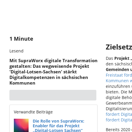
1 Minute
Zielset
Lesend
Das
Projekt 
Mit SupraWorx digitale Transformation
den sächsisc
gestalten: Das wegweisende Projekt
Gemeinden u
'Digital-Lotsen-Sachsen' stärkt
Freistaat fö
Digitalkompetenzen in sächsischen
Kommunen wä
Kommunen
einzuführen 
bieten. Die 
digitale Beh
Gewerbeanme
Digitalisier
Verwandte Beiträge
fördert Digi
fördert Digi
Die Rolle von SupraWorx:
Enabler für das Projekt
Bereits 2020 
„Digital-Lotsen Sachsen“