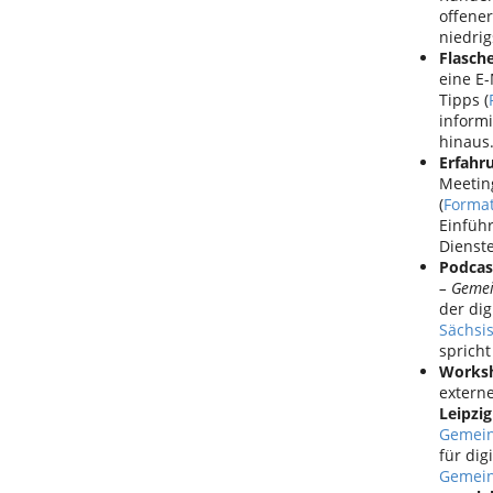
offener
niedrig
Flasch
eine E-
Tipps (
informi
hinaus
Erfahr
Meetin
(
Format
Einfüh
Dienst
Podcas
– Geme
der di
Sächsi
spricht
Worksh
extern
Leipzig
Gemein
für dig
Gemein