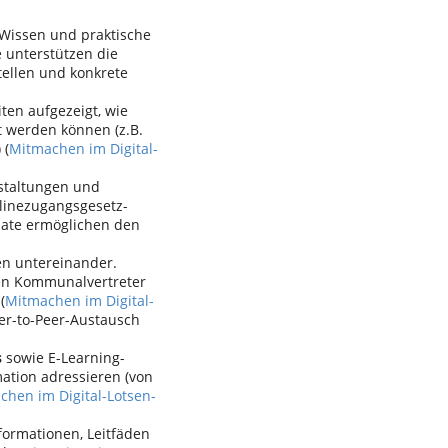
 Wissen und praktische
 unterstützen die
ellen und konkrete
en aufgezeigt, wie
t werden können (z.B.
 (
Mitmachen im Digital-
nstaltungen und
linezugangsgesetz-
mate ermöglichen den
en untereinander.
sen Kommunalvertreter
(
Mitmachen im Digital-
eer-to-Peer-Austausch
s
sowie E-Learning-
mation adressieren (von
chen im Digital-Lotsen-
nformationen, Leitfäden