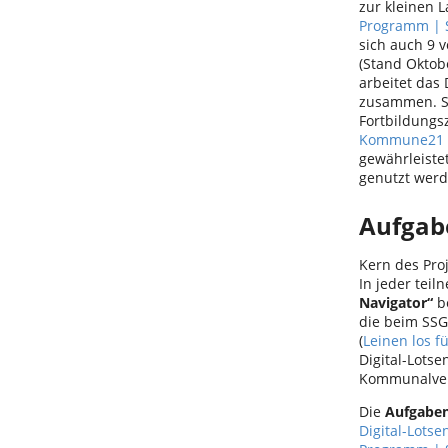
zur kleinen 
Programm | S
sich auch 9 
(Stand Oktobe
arbeitet das
zusammen. So
Fortbildungs
Kommune21 o
gewährleiste
genutzt werd
Aufgab
Kern des Proj
In jeder tei
Navigator“
be
die beim SSG
(
Leinen los f
Digital-Lotse
Kommunalverw
Die
Aufgabe
Digital-Lots