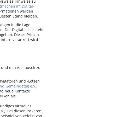
elsweise Hinweise zu
tmachen im Digital-
nformationen werden
uesten Stand bleiben.
ngen in die Lage
. Der Digital-Lotse steht
zugeben. Dieses Prinzip
 intern verankert wird
ln und den Austausch zu
Navigatoren und -Lotsen
und Gemeindetag e.V.
).
und neue Kontakte
irken als
ündiges virtuelles
.V.
). Bei diesen lockeren
beispiel vor, gefolgt von