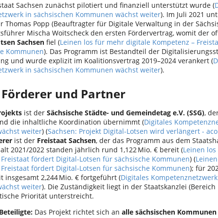
taat Sachsen zunächst pilotiert und finanziell unterstützt wurde (
D
tzwerk in sächsischen Kommunen wächst weiter
). Im Juli 2021 u
är Thomas Popp (Beauftragter für Digitale Verwaltung in der Sächsi
sführer Mischa Woitscheck den ersten Fördervertrag, womit der off
otsen Sachsen
fiel (
Leinen los für mehr digitale Kompetenz – Freista
che Kommunen
). Das Programm ist Bestandteil der Digitalisierungss
ng und wurde explizit im Koalitionsvertrag 2019–2024 verankert (
D
tzwerk in sächsischen Kommunen wächst weiter
).
 Förderer und Partner
rojekts
ist der
Sächsische Städte- und Gemeindetag e.V. (SSG)
, de
und die inhaltliche Koordination übernimmt (
Digitales Kompetenzne
chst weiter
) (
Sachsen: Projekt Digital-Lotsen wird verlängert - a
erer
ist der
Freistaat Sachsen
, der das Programm aus dem Staatsha
t 2021/2022 standen jährlich rund 1,122 Mio. € bereit (
Leinen los
Freistaat fördert Digital-Lotsen für sächsische Kommunen
) (
Leinen
Freistaat fördert Digital-Lotsen für sächsische Kommunen
); für 2
 insgesamt 2,244 Mio. € fortgeführt (
Digitales Kompetenznetzwerk
chst weiter
). Die Zuständigkeit liegt in der Staatskanzlei (Bereich
tische Priorität unterstreicht.
eteiligte:
Das Projekt richtet sich an
alle sächsischen Kommunen