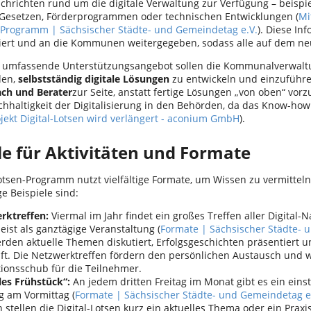
chrichten rund um die digitale Verwaltung zur Verfügung – beispi
Gesetzen, Förderprogrammen oder technischen Entwicklungen (
Mi
-Programm | Sächsischer Städte- und Gemeindetag e.V.
). Diese I
siert und an die Kommunen weitergegeben, sodass alle auf dem ne
 umfassende Unterstützungsangebot sollen die Kommunalverwaltu
den,
selbstständig digitale Lösungen
zu entwickeln und einzuführen
ch und Berater
zur Seite, anstatt fertige Lösungen „von oben“ vor
chhaltigkeit der Digitalisierung in den Behörden, da das Know-how
jekt Digital-Lotsen wird verlängert - aconium GmbH
).
le für Aktivitäten und Formate
Lotsen-Programm nutzt vielfältige Formate, um Wissen zu vermitte
ge Beispiele sind:
rktreffen:
Viermal im Jahr findet ein großes Treffen aller Digital-
meist als ganztägige Veranstaltung (
Formate | Sächsischer Städte- 
rden aktuelle Themen diskutiert, Erfolgsgeschichten präsentiert 
ft. Die Netzwerktreffen fördern den persönlichen Austausch und w
tionsschub für die Teilnehmer.
les Frühstück“:
An jedem dritten Freitag im Monat gibt es ein einst
g am Vormittag (
Formate | Sächsischer Städte- und Gemeindetag e
stellen die Digital-Lotsen kurz ein aktuelles Thema oder ein Praxis