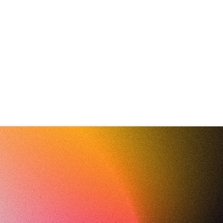
rx digitale Transformation ges
ital-Lotsen-Sachsen' stärkt Dig
n Kommunen
tte Göcke
,
SupraTix GmbH
(1 Jahr, 3 Monate her aktualisiert)