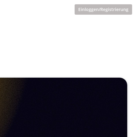
Einloggen/Registrierung
talten: Das wegweisende
italkompetenzen in