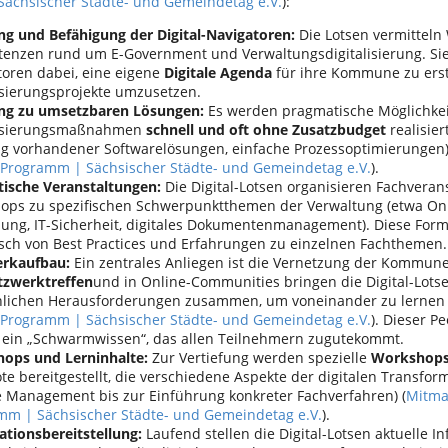
ächsischer Städte- und Gemeindetag e.V.
):
ng und Befähigung der Digital-Navigatoren:
Die Lotsen vermitteln
enzen rund um E-Government und Verwaltungsdigitalisierung. Sie
toren dabei, eine eigene
Digitale Agenda
für ihre Kommune zu erst
isierungsprojekte umzusetzen.
ng zu umsetzbaren Lösungen:
Es werden pragmatische Möglichkeit
lisierungsmaßnahmen
schnell und oft ohne Zusatzbudget
realisier
g vorhandener Softwarelösungen, einfache Prozessoptimierungen)
-Programm | Sächsischer Städte- und Gemeindetag e.V.
).
ische Veranstaltungen:
Die Digital-Lotsen organisieren Fachvera
ops zu spezifischen Schwerpunktthemen der Verwaltung (etwa On
ung, IT-Sicherheit, digitales Dokumentenmanagement). Diese For
sch von Best Practices und Erfahrungen zu einzelnen Fachthemen.
rkaufbau:
Ein zentrales Anliegen ist die Vernetzung der Kommun
tzwerktreffen
und in Online-Communities bringen die Digital-Lot
nlichen Herausforderungen zusammen, um voneinander zu lernen 
-Programm | Sächsischer Städte- und Gemeindetag e.V.
). Dieser P
t ein „Schwarmwissen“, das allen Teilnehmern zugutekommt.
ops und Lerninhalte:
Zur Vertiefung werden spezielle
Workshop
e bereitgestellt, die verschiedene Aspekte der digitalen Transfor
 Management bis zur Einführung konkreter Fachverfahren) (
Mitma
mm | Sächsischer Städte- und Gemeindetag e.V.
).
ationsbereitstellung:
Laufend stellen die Digital-Lotsen aktuelle I