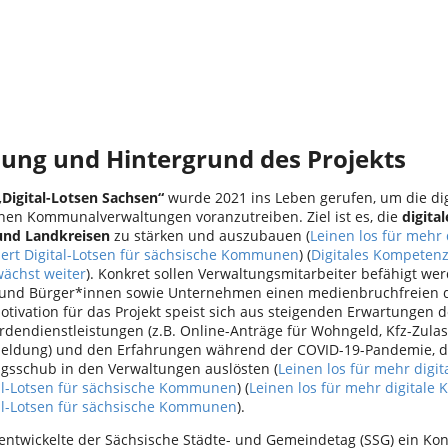
zung und Hintergrund des Projekts
„Digital-Lotsen Sachsen“
wurde 2021 ins Leben gerufen, um die dig
hen Kommunalverwaltungen voranzutreiben. Ziel ist es, die
digita
nd Landkreisen
zu stärken und auszubauen (
Leinen los für mehr
rdert Digital-Lotsen für sächsische Kommunen
) (
Digitales Kompetenz
chst weiter
). Konkret sollen Verwaltungsmitarbeiter befähigt wer
und Bürger*innen sowie Unternehmen einen medienbruchfreien di
Motivation für das Projekt speist sich aus steigenden Erwartungen 
ördendienstleistungen (z.B. Online-Anträge für Wohngeld, Kfz-Zula
ldung) und den Erfahrungen während der COVID-19-Pandemie, d
ungsschub in den Verwaltungen auslösten (
Leinen los für mehr digit
tal-Lotsen für sächsische Kommunen
) (
Leinen los für mehr digitale 
tal-Lotsen für sächsische Kommunen
).
entwickelte der Sächsische Städte- und Gemeindetag (SSG) ein Konz