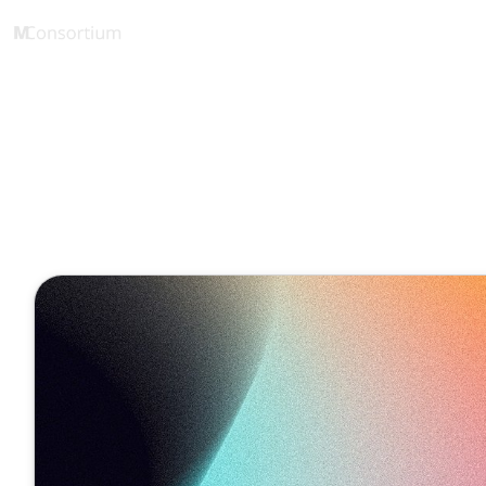
1 Minute
Mit SupraWo
Projekt 'Dig
April 19, 2025
sächsische
Veröffentlicht von
Jeanne