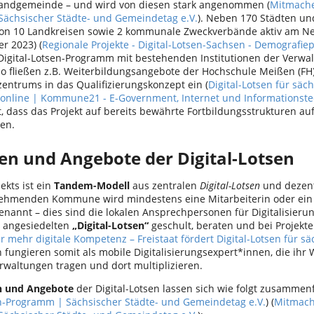
Landgemeinde – und wird von diesen stark angenommen (
Mitmache
ächsischer Städte- und Gemeindetag e.V.
). Neben 170 Städten u
von 10 Landkreisen sowie 2 kommunale Zweckverbände aktiv am Net
r 2023) (
Regionale Projekte - Digital-Lotsen-Sachsen - Demografiep
 Digital-Lotsen-Programm mit bestehenden Institutionen der Verw
 fließen z.B. Weiterbildungsangebote der Hochschule Meißen (FH)
zentrums in das Qualifizierungskonzept ein (
Digital-Lotsen für sä
nline | Kommune21 - E-Government, Internet und Informationste
t, dass das Projekt auf bereits bewährte Fortbildungsstrukturen au
en.
en und Angebote der Digital-Lotsen
ekts ist ein
Tandem-Modell
aus zentralen
Digital-Lotsen
und dezen
lnehmenden Kommune wird mindestens eine Mitarbeiterin oder ein 
nannt – dies sind die lokalen Ansprechpersonen für Digitalisieru
 angesiedelten
„Digital-Lotsen“
geschult, beraten und bei Projekte
ür mehr digitale Kompetenz – Freistaat fördert Digital-Lotsen für
n fungieren somit als mobile Digitalisierungsexpert*innen, die ihr 
altungen tragen und dort multiplizieren.
n und Angebote
der Digital-Lotsen lassen sich wie folgt zusammen
en-Programm | Sächsischer Städte- und Gemeindetag e.V.
) (
Mitmache