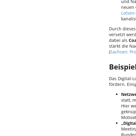
und Na
neuen 
Lotsen
kanali
Durch dieses
versetzt wer
dabei als
Coa
stärkt die Na
(
Sachsen: Pro
Beispie
Das Digital-
fördern. Eini
Netzwe
statt, 
Hier we
geknüp
Motiva
„Digita
Meetin
Runden 