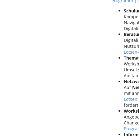
Programm | S
Schulu
Kompet
Naviga
Digital
Beratu
Digita
Nutzun
Lotsen
Themat
Worksh
Umsetz
Austau
Netzwe
Auf
Ne
mit äh
Lotsen
förder
Worksh
Angebot
Change
Progra
Inform