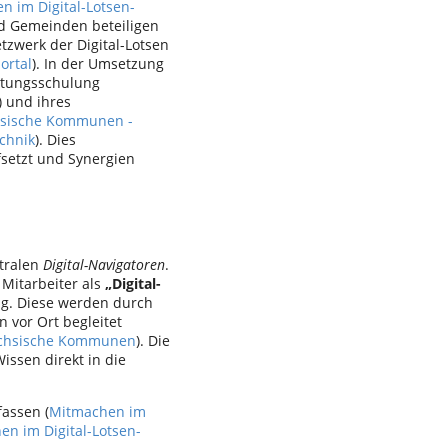
n im Digital-Lotsen-
nd Gemeinden beteiligen
zwerk der Digital-Lotsen
ortal
). In der Umsetzung
altungsschulung
 und ihres
chsische Kommunen -
chnik
). Dies
fsetzt und Synergien
tralen
Digital-Navigatoren
.
Mitarbeiter als
„Digital-
ng. Diese werden durch
n vor Ort begleitet
 sächsische Kommunen
). Die
Wissen direkt in die
fassen (
Mitmachen im
n im Digital-Lotsen-