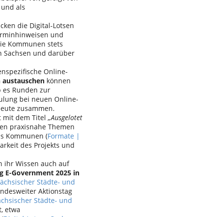
 und als
ken die Digital-Lotsen
erminhinweisen und
 die Kommunen stets
in Sachsen und darüber
spezifische Online-
n austauschen
können
ab es Runden zur
lung bei neuen Online-
hleute zusammen.
t mit dem Titel
„Ausgelotet
den praxisnahe Themen
aus Kommunen (
Formate |
barkeit des Projekts und
n ihr Wissen auch auf
ag E-Government 2025 in
Sächsischer Städte- und
ndesweiter Aktionstag
ächsischer Städte- und
, etwa