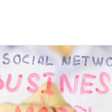
digitaler Geschäftsmodelle
 Masula
,
SupraTix GmbH
(4 Jahre, 6 Monate her aktualisiert)