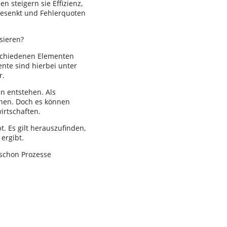
 steigern sie Effizienz,
gesenkt und Fehlerquoten
sieren?
rschiedenen Elementen
ente sind hierbei unter
r.
n entstehen. Als
ennen. Doch es können
irtschaften.
t. Es gilt herauszufinden,
ergibt.
schon Prozesse