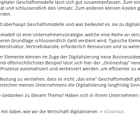
igitaler Geschäftsmodelle lässt sich gut zusammenfassen. Zum einen
tät und schlussendlich den Umsatz. Zum anderen können Kosten 
erden.
d überhaupt Geschäftsmodelle und was bedeutet es, sie zu digitali
smodell ist eine Unternehmensstrategie, welche eine Reihe an ve
 deren Grundlage schlussendlich Geld verdient wird. Typische Elem
enstruktur, Vertriebskanäle, erforderlich Ressourcen und so weite
r Elemente können im Zuge der Digitalisierung neue Businessidee
nd offensichtlichstes Beispiel lässt sich hier der „Onlineshop“ n
 Prozesse automatisiert und verbessert werden, um effizienter zu w
deutung zu verstehen, dass es nicht „das eine“ Geschäftsmodell gib
ereichen meines Unternehmens die Digitalisierung langfristig Sinn 
re Gedanken zu diesem Thema? Haben sich in ihrem Unternehmen 
e mit dabei, wie wir die Wirtschaft digitalisieren ->
iCourious