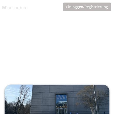
Einloggen/Registrierung
Bauhaus und die
„Wohnmaschinerie“
Veröffentlicht von
Tobias Goecke (Göcke)
,
SupraTix GmbH
(3 Monate, 4 Wochen her aktualisiert)
1 Minute
April 09, 2026