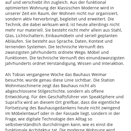
auf und verschiebt ihn zugleich. Aus der funktional
optimierten Wohnung der klassischen Moderne wird in
unserer Zeit ein Raum, der Wohnen nicht nur organisiert,
sondern aktiv hervorbringt, begleitet und erweitert. Die
Technik, die dabei wirksam wird, ist heute allerdings nicht
mehr nur materiell. Sie besteht nicht mehr allein aus Stahl,
Glas, Lichtschaltern, Einbaumöbeln und seriell geplanten
Abläufen. Sie besteht aus Sprache, Daten, Kontext und
lernenden Systemen. Die technische Vernunft des
zwanzigsten Jahrhunderts ordnete Wege, Möbel und
Funktionen. Die technische Vernunft des einundzwanzigsten
Jahrhunderts ordnet Verständigung, Wissen und Interaktion.
Als Tobias vergangene Woche das Bauhaus Weimar
besuchte, wurde genau diese Linie sichtbar. Die Station
Wohnmaschinerie zeigt das Bauhaus nicht als
abgeschlossene Stilgeschichte, sondern als offene
Entwicklung. Für den Geschäftsführer von SpeakSphere und
SupraTix wird an diesem Ort greifbar, dass die eigentliche
Fortsetzung des Bauhausgedankens heute nicht zwingend
im Möbelentwurf oder in der Fassade liegt, sondern in der
Frage, wie digitale Technologie den Alltag so
selbstverständlich durchdringen kann, wie es einst die
funktionale Architektur tat. Die moderne Wohnung wird