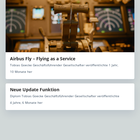
Airbus Fly – Flying as a Service
Tobias Goecke Geschäftsführender Gesellschafter veröffentlichte 1 Jahr,
10 Monate her
Neue Update Funktion
Diplom Tobias Goecke Geschäftsführender Gesellschafter veröffentlichte
4 Jahre, 6 Monate her