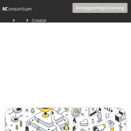
Einloggen/Registrierung
Creator
Die Kunst des spielerischen
Lernens – Erkenntnisse aus
der Forschung
Veröffentlicht von
Tobias Goecke
,
SupraTix GmbH
(1 Jahr,
8 Monate her aktualisiert)
2 Minuten
Dezember 08, 2024