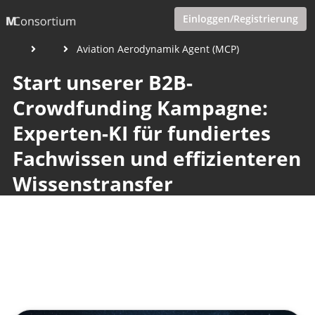
Einloggen/Registrierung
Aviation Aerodynamik Agent (MCP)
Start unserer B2B-
Crowdfunding Kampagne:
Experten-KI für fundiertes
Fachwissen und effizienteren
Wissenstransfer
Veröffentlicht von
Eva Hernschier
,
SupraTix GmbH
(1 Jahr,
6 Monate her aktualisiert)
1 Minute
Februar 03, 2025