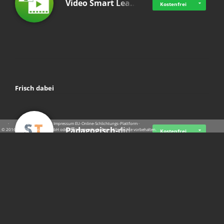
Video Smart Lea…
Kostenfrei
Frisch dabei
·
·
·
Datenschutz
·
Impressum
EU-Online-Schlichtungs-Plattform
·
Pädagogisch-did…
© 2016 - 2026 SupraTix GmbH oder Partnergesellschaften - Alle Rechte vorbehalten.
Kostenfrei
Mittelstand Dig…
Kostenfrei