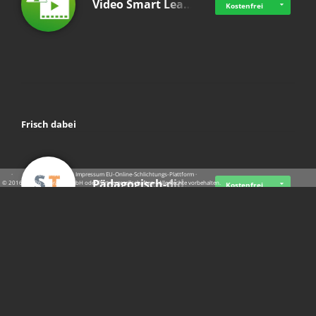
Video Smart Lea…
Kostenfrei
Frisch dabei
·
·
·
Datenschutz
·
Impressum
EU-Online-Schlichtungs-Plattform
·
Pädagogisch-did…
© 2016 - 2026 SupraTix GmbH oder Partnergesellschaften - Alle Rechte vorbehalten.
Kostenfrei
Mittelstand Dig…
Kostenfrei