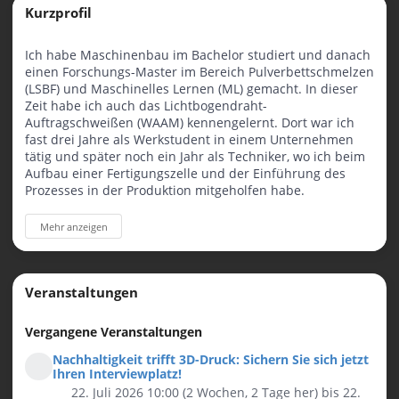
Kurzprofil
Ich habe Maschinenbau im Bachelor studiert und danach
einen Forschungs-Master im Bereich Pulverbettschmelzen
(LSBF) und Maschinelles Lernen (ML) gemacht. In dieser
Zeit habe ich auch das Lichtbogendraht-
Auftragschweißen (WAAM) kennengelernt. Dort war ich
fast drei Jahre als Werkstudent in einem Unternehmen
tätig und später noch ein Jahr als Techniker, wo ich beim
Aufbau einer Fertigungszelle und der Einführung des
Prozesses in der Produktion mitgeholfen habe.
Seit fast einem Jahr arbeite ich bei ZIRKON (HSZG) in
Mehr anzeigen
Zittau. Zusammen mit Forschungsinstituten wie IFW und
IWU bin ich im Projekt ProMaterialLausitz aktiv. Meine
Schwerpunkte liegen in der Lebenszyklusanalyse, der
Nachhaltigkeit und im WAAM.
Veranstaltungen
Vergangene Veranstaltungen
Nachhaltigkeit trifft 3D-Druck: Sichern Sie sich jetzt
Ihren Interviewplatz!
22. Juli 2026 10:00 (2 Wochen, 2 Tage her)
bis 22.