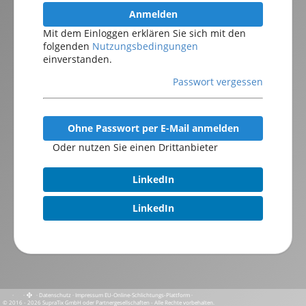
Anmelden
Mit dem Einloggen erklären Sie sich mit den
folgenden
Nutzungsbedingungen
einverstanden.
Passwort vergessen
Ohne Passwort per E-Mail anmelden
Oder nutzen Sie einen Drittanbieter
LinkedIn
LinkedIn
·
·
·
Datenschutz
·
Impressum
EU-Online-Schlichtungs-Plattform
·
© 2016 - 2026 SupraTix GmbH oder Partnergesellschaften - Alle Rechte vorbehalten.