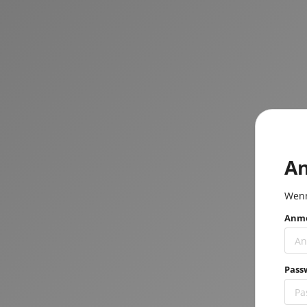
A
Wenn
Anme
Pass