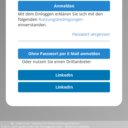
Anmelden
Mit dem Einloggen erklären Sie sich mit den
folgenden
Nutzungsbedingungen
einverstanden.
Passwort vergessen
Ohne Passwort per E-Mail anmelden
Oder nutzen Sie einen Drittanbieter
LinkedIn
LinkedIn
·
·
·
Datenschutz
·
Impressum
EU-Online-Schlichtungs-Plattform
·
© 2016 - 2026 SupraTix GmbH oder Partnergesellschaften - Alle Rechte vorbehalten.