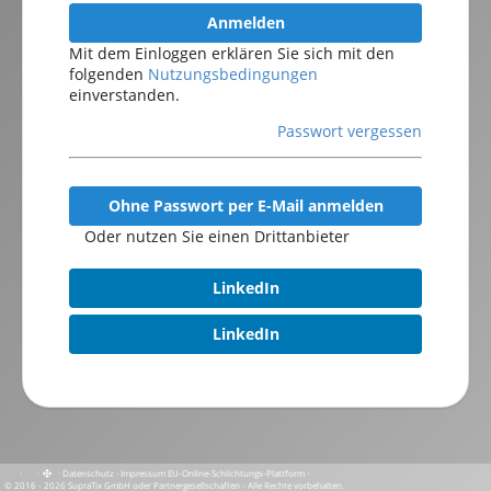
Anmelden
Mit dem Einloggen erklären Sie sich mit den
folgenden
Nutzungsbedingungen
einverstanden.
Passwort vergessen
Ohne Passwort per E-Mail anmelden
Oder nutzen Sie einen Drittanbieter
LinkedIn
LinkedIn
·
·
·
Datenschutz
·
Impressum
EU-Online-Schlichtungs-Plattform
·
© 2016 - 2026 SupraTix GmbH oder Partnergesellschaften - Alle Rechte vorbehalten.