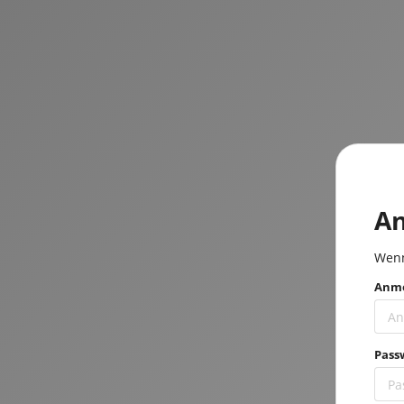
A
Wenn
Anme
Pass